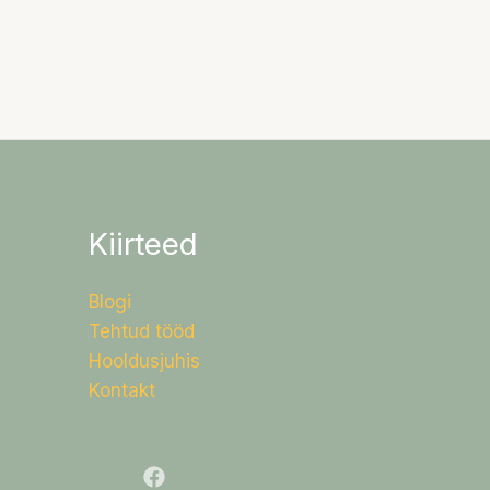
Kiirteed
Blogi
Tehtud tööd
Hooldusjuhis
Kontakt