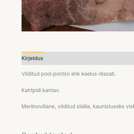
Kirjeldus
Vilditud pool-pontšo ehk kaelus-õlasall.
Kahtpidi kantav.
Meriinovillane, vilditud siidile, kaunistuseks visk