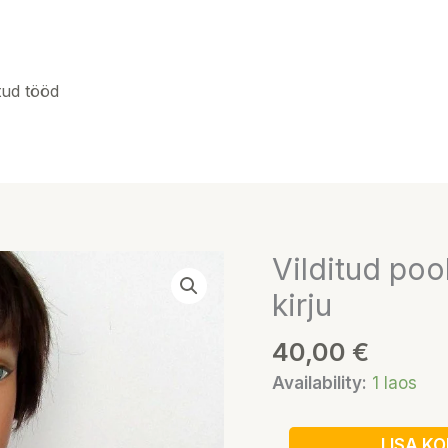
tud tööd
Vilditud poo
Vilditud
pool-
kirju
pontšo,
pruuni-
40,00
€
beeži
Availability:
1 laos
kirju
kogus
LISA KO