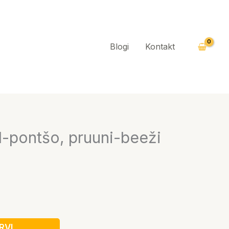
Blogi
Kontakt
l-pontšo, pruuni-beeži
RVI