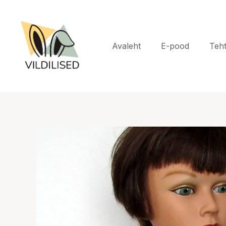
Skip
to
content
Avaleht
E-pood
Teh