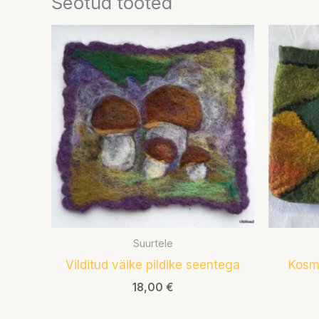
Seotud tooted
Suurtele
Vilditud väike pildike seentega
Kosme
18,00
€