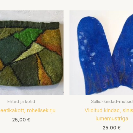
Ehted ja kotid
Sallid-kindad-mütsid
etikakott, rohelisekirju
Vilditud kindad, sini
lumemustriga
25,00
€
25,00
€