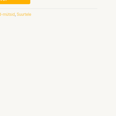
ad-mütsid
,
Suurtele