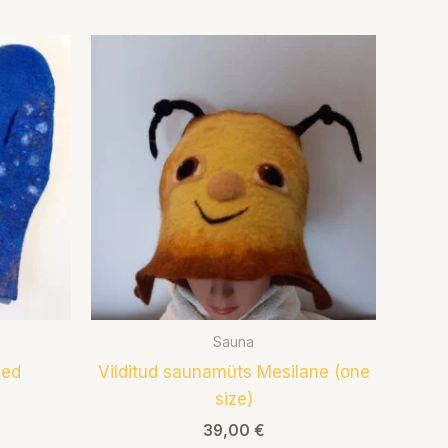
Sauna
sed
Vilditud saunamüts Mesilane (one
size)
39,00
€