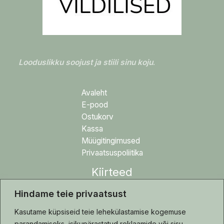
Looduslikku soojust ja stiili sinu koju
.
Avaleht
E-pood
Ostukorv
Kassa
Müügitingimused
Privaatsuspoliitika
Kiirteed
Hindame teie privaatsust
Blogi
Tehtud tööd
Kasutame küpsiseid teie lehekülastamise kogemuse
Hooldusjuhis
parandamiseks, isikupärastatud reklaamide või sisu