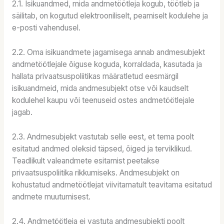
2.1. Isikuandmed, mida andmetöötleja kogub, töötleb ja
säilitab, on kogutud elektrooniliselt, peamiselt kodulehe ja
e-posti vahendusel.
2.2. Oma isikuandmete jagamisega annab andmesubjekt
andmetöötlejale õiguse koguda, korraldada, kasutada ja
hallata privaatsuspoliitikas määratletud eesmärgil
isikuandmeid, mida andmesubjekt otse või kaudselt
kodulehel kaupu või teenuseid ostes andmetöötlejale
jagab.
2.3. Andmesubjekt vastutab selle eest, et tema poolt
esitatud andmed oleksid täpsed, õiged ja terviklikud.
Teadlikult valeandmete esitamist peetakse
privaatsuspoliitika rikkumiseks. Andmesubjekt on
kohustatud andmetöötlejat viivitamatult teavitama esitatud
andmete muutumisest.
2.4. Andmetöötleja ei vastuta andmesubjekti poolt