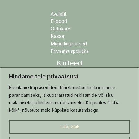
Avaleht
E-pood
Ostukorv
Kassa
Müügitingimused
Privaatsuspoliitika
Kiirteed
Hindame teie privaatsust
Blogi
Tehtud tööd
Kasutame küpsiseid teie lehekülastamise kogemuse
Hooldusjuhis
parandamiseks, isikupärastatud reklaamide või sisu
Kontakt
esitamiseks ja liikluse analüüsimiseks. Klõpsates "Luba
kõik", nõustute meie küpsiste kasutamisega.
Luba kõik