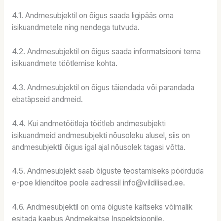
4.1. Andmesubjektil on õigus saada ligipääs oma
isikuandmetele ning nendega tutvuda.
4.2. Andmesubjektil on õigus saada informatsiooni tema
isikuandmete töötlemise kohta.
4.3. Andmesubjektil on õigus täiendada või parandada
ebatäpseid andmeid.
4.4. Kui andmetöötleja töötleb andmesubjekti
isikuandmeid andmesubjekti nõusoleku alusel, siis on
andmesubjektil õigus igal ajal nõusolek tagasi võtta.
4.5. Andmesubjekt saab õiguste teostamiseks pöörduda
e-poe klienditoe poole aadressil info@vildilised.ee.
4.6. Andmesubjektil on oma õiguste kaitseks võimalik
esitada kaebus Andmekaitse Inspektsioonile.