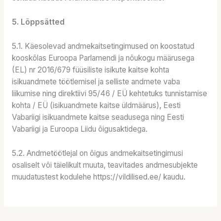
5. Lõppsätted
5.1. Käesolevad andmekaitsetingimused on koostatud
kooskõlas Euroopa Parlamendi ja nõukogu määrusega
(EL) nr 2016/679 füüsiliste isikute kaitse kohta
isikuandmete töötlemisel ja selliste andmete vaba
liikumise ning direktiivi 95/46 / EÜ kehtetuks tunnistamise
kohta / EÜ (isikuandmete kaitse üldmäärus), Eesti
Vabariigi isikuandmete kaitse seadusega ning Eesti
Vabariigi ja Euroopa Liidu õigusaktidega.
5.2. Andmetöötlejal on õigus andmekaitsetingimusi
osaliselt või täielikult muuta, teavitades andmesubjekte
muudatustest kodulehe https://vildilised.ee/ kaudu.