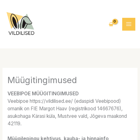
Skip
to
content
Müügitingimused
VEEBIPOE MÜÜGITINGIMUSED
Veebipoe https://vildilised.ee/ (edaspidi Veebipood)
omanik on FIE Margot Haav (registrikood 14667676),
asukohaga Kärasi küla, Mustvee vald, Jõgeva maakond
42119.
Müügilepingu kehtivus, kauba- ja hinnainfo