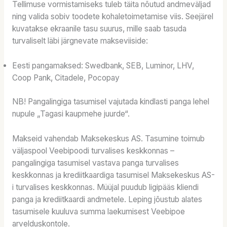
Tellimuse vormistamiseks tuleb täita nõutud andmeväljad
ning valida sobiv toodete kohaletoimetamise viis. Seejärel
kuvatakse ekraanile tasu suurus, mille saab tasuda
turvaliselt läbi järgnevate makseviiside:
Eesti pangamaksed: Swedbank, SEB, Luminor, LHV,
Coop Pank, Citadele, Pocopay
NB! Pangalingiga tasumisel vajutada kindlasti panga lehel
nupule „Tagasi kaupmehe juurde“.
Makseid vahendab Maksekeskus AS. Tasumine toimub
väljaspool Veebipoodi turvalises keskkonnas –
pangalingiga tasumisel vastava panga turvalises
keskkonnas ja krediitkaardiga tasumisel Maksekeskus AS-
i turvalises keskkonnas. Müüjal puudub ligipääs kliendi
panga ja krediitkaardi andmetele. Leping jõustub alates
tasumisele kuuluva summa laekumisest Veebipoe
arvelduskontole.