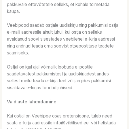
pakkuvale ettevõtetele selleks, et kohale toimetada
kaupa.
Veebipood saadab ostjale uudiskirju ning pakkumisi ostja
e-maili aadressile ainult juhul, kui ostja on selleks
avaldanud soovi sisestades veebilehel e-kirja aadressi
ning andnud teada oma soovist otsepostituse teadete
saamiseks.
Ostjal on igal ajal võimalik loobuda e-postile
saadetavatest pakkumistest ja uudiskirjadest andes
sellest meile teada e-kirja teel või järgides pakkumisi
sisaldava e-kirjas toodud juhiseid.
Vaidluste lahendamine
Kui ostjal on Veebipoe osas pretensioone, tuleb need
saata e-kirja aadressile info@vildilised.ee või helistada