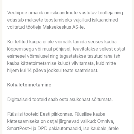
Veebipoe omanik on isikuandmete vastutav töötleja ning
edastab maksete teostamiseks vajalikud isikuandmed
volitatud töötleja Maksekeskus AS-le.
Kui tellitud kaupa ei ole võimalik tarnida seoses kauba
lõppemisega või muul põhjusel, teavitatakse sellest ostjat
esimesel võimalusel ning tagastatakse tasutud raha (sh
kauba kättetoimetamise kulud) viivitamata, kuid mitte
hiljem kui 14 päeva jooksul teate saatmisest.
Kohaletoimetamine
Digitaalseid tooteid saab osta asukohast sõltumata.
Füüsilisi tooteid Eesti piirkonnas. Füüsilise kauba
kättesaamiseks on ostjal järgnevad valikud: Omniva,
SmartPost-i ja DPD pakiautomaadid, ise kaubale järele