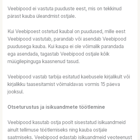
Veebipood ei vastuta puuduste eest, mis on tekkinud
pärast kauba üleandmist ostjale.
Kui Veebipoest ostetud kaubal on puudused, mille eest
Veebipood vastutab, parandab või asendab Veebipood
puudusega kauba. Kui kaupa ei ole võimalik parandada
ega asendada, tagastab Veebipood ostjale kõik
müügilepinguga kaasnenud tasud.
Veebipood vastab tarbija esitatud kaebusele kirjalikult või
kirjalikku taasesitamist võimaldavas vormis 15 päeva
jooksul.
Otseturustus ja isikuandmete töötlemine
Veebipood kasutab ostja poolt sisestatud isikuandmeid
ainult tellimuse töötlemiseks ning kauba ostjale
saatmiseks. Veebipood edastab isikuandmeid veoteenust