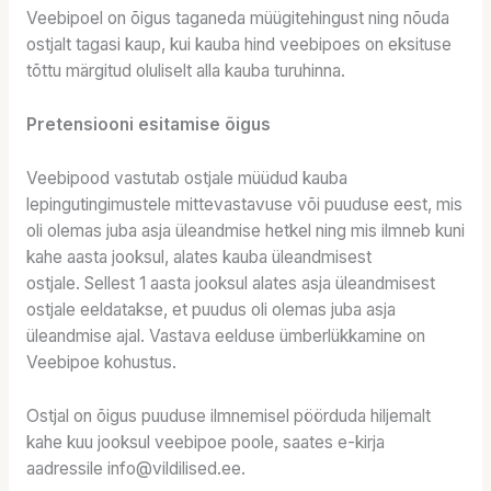
Veebipoel on õigus taganeda müügitehingust ning nõuda
ostjalt tagasi kaup, kui kauba hind veebipoes on eksituse
tõttu märgitud oluliselt alla kauba turuhinna.
Pretensiooni esitamise õigus
Veebipood vastutab ostjale müüdud kauba
lepingutingimustele mittevastavuse või puuduse eest, mis
oli olemas juba asja üleandmise hetkel ning mis ilmneb kuni
kahe aasta jooksul, alates kauba üleandmisest
ostjale. Sellest 1 aasta jooksul alates asja üleandmisest
ostjale eeldatakse, et puudus oli olemas juba asja
üleandmise ajal. Vastava eelduse ümberlükkamine on
Veebipoe kohustus.
Ostjal on õigus puuduse ilmnemisel pöörduda hiljemalt
kahe kuu jooksul veebipoe poole, saates e-kirja
aadressile info@vildilised.ee.