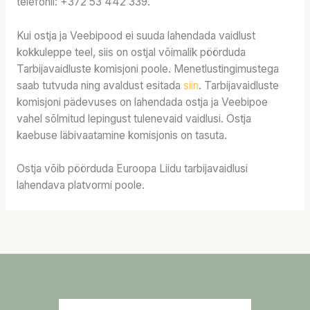
telefonil: +372 53 442 339.
Kui ostja ja Veebipood ei suuda lahendada vaidlust
kokkuleppe teel, siis on ostjal võimalik pöörduda
Tarbijavaidluste komisjoni poole. Menetlustingimustega
saab tutvuda ning avaldust esitada
siin
. Tarbijavaidluste
komisjoni pädevuses on lahendada ostja ja Veebipoe
vahel sõlmitud lepingust tulenevaid vaidlusi. Ostja
kaebuse läbivaatamine komisjonis on tasuta.
Ostja võib pöörduda Euroopa Liidu tarbijavaidlusi
lahendava platvormi poole.