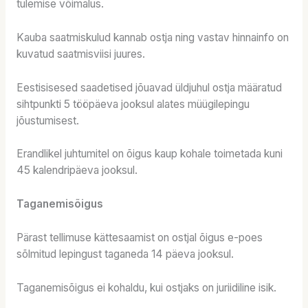
tulemise võimalus.
Kauba saatmiskulud kannab ostja ning vastav hinnainfo on
kuvatud saatmisviisi juures.
Eestisisesed saadetised jõuavad üldjuhul ostja määratud
sihtpunkti 5 tööpäeva jooksul alates müügilepingu
jõustumisest.
Erandlikel juhtumitel on õigus kaup kohale toimetada kuni
45 kalendripäeva jooksul.
Taganemisõigus
Pärast tellimuse kättesaamist on ostjal õigus e-poes
sõlmitud lepingust taganeda 14 päeva jooksul.
Taganemisõigus ei kohaldu, kui ostjaks on juriidiline isik.