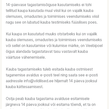
14-päevase tagastamisõiguse kasutamiseks ei tohi
tellitud kaupa kasutada muul viisil kui on vajalik kauba
olemuses, omadustes ja toimimises veendumiseks viisil
nagu see on lubatud kauba testimiseks füüsilises poes.
Kui kaupa on kasutatud muuks otstarbeks kui on vajalik
kauba olemuses, omadustes ja toimimises veendumiseks
või sellel on kasutamise või kulumise märke, on Veebipoel
õigus alandada tagastatavat tasu vastavalt kauba
väärtuse vähenemisele.
Kauba tagastamiseks tuleb esitada kauba ostmisest
taganemise avaldus e-posti teel ning saata see e-posti
aadressile info@vildilised.ee hiljemalt 14 päeva jooksul
kauba kättesaamisest.
Ostja peab kauba tagastama avalduse esitamisele
järgneva 14 päeva jooksul või esitama tõendi, et ta on