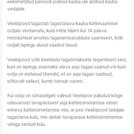
eelnimetatud perioodi jooksul kauba üle andnud kauba
vedajale.
Veebipood tagastab tagastatava kauba kättesaamisel
ostjale viivitamata, kuid mitte hiljem kui 14 päeva
möödumisel arvates taganemisavalduse saamisest, kõik
ostjalt lepingu alusel saadud tasud.
Veebipood võib keelduda tagasimaksete tegemisest seni,
kuni on lepingu esemeks oleva asja tagasi saanud või kuni
ostja on esitanud tõendid, et on asja tagasi saatnud,
sõltuvalt sellest, kumb toimub varem.
Kui ostja on sõnaselgelt valinud Veebipoe pakutud kõige
odavamast tavapärasest asja kättetoimetamise viisist
erineva kättetoimetamise viisi, ei pea Veebipood tarbijale
tagastama kulu, mis ületab tavapärase kättetoimetamise
viisiga seotud kulu.