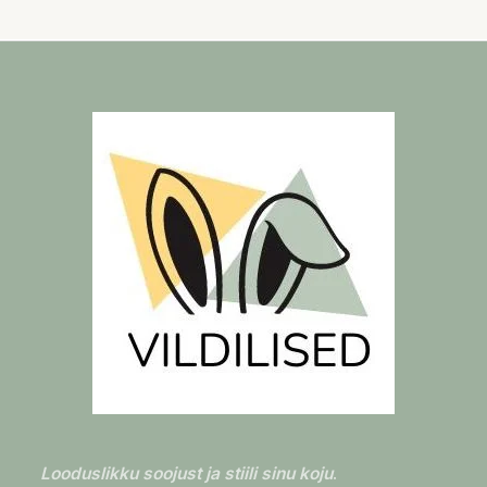
t
o
f
5
Looduslikku soojust ja stiili sinu koju
.