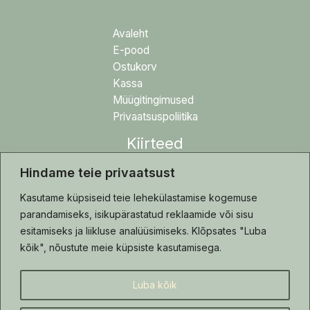
Avaleht
E-pood
Ostukorv
Kassa
Müügitingimused
Privaatsuspoliitika
Kiirteed
Hindame teie privaatsust
Blogi
Tehtud tööd
Kasutame küpsiseid teie lehekülastamise kogemuse
Hooldusjuhis
parandamiseks, isikupärastatud reklaamide või sisu
Kontakt
esitamiseks ja liikluse analüüsimiseks. Klõpsates "Luba
kõik", nõustute meie küpsiste kasutamisega.
Luba kõik