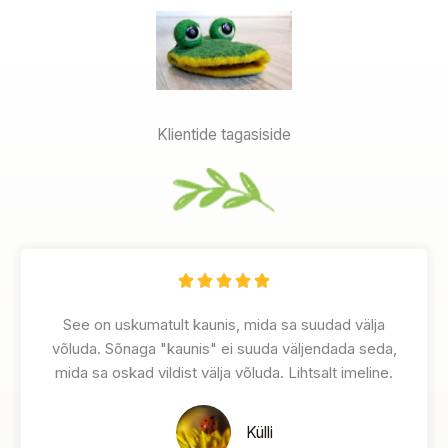
Klientide tagasiside
R





a
See on uskumatult kaunis, mida sa suudad välja
t
võluda. Sõnaga "kaunis" ei suuda väljendada seda,
e
mida sa oskad vildist välja võluda. Lihtsalt imeline.
d
5
o
Külli
u