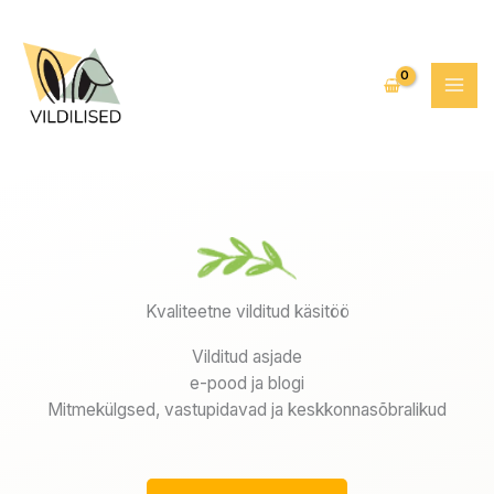
Skip
to
content
Kvaliteetne vilditud käsitöö
Vilditud asjade
e-pood ja blogi
Mitmekülgsed, vastupidavad ja keskkonnasõbralikud