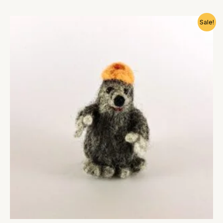
Algne
Praegune
Sale!
hind
hind
oli:
on:
14,00 €.
10,00 €.