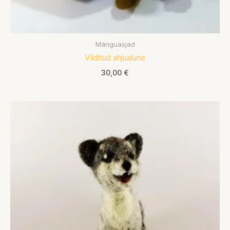
Mänguasjad
Vilditud ahjualune
30,00
€