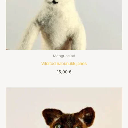
Mänguasjad
Vilditud näpunukk jänes
15,00
€