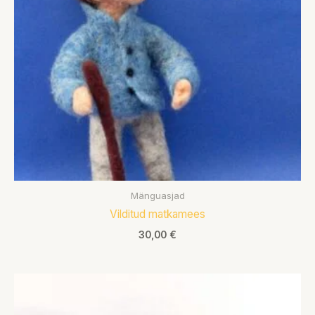
Mänguasjad
Vilditud matkamees
30,00
€