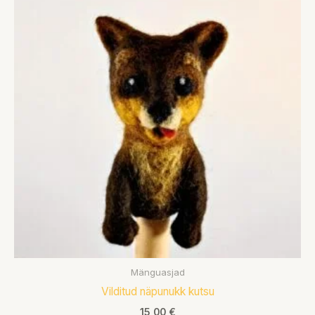
Mänguasjad
Vilditud näpunukk kutsu
15,00
€