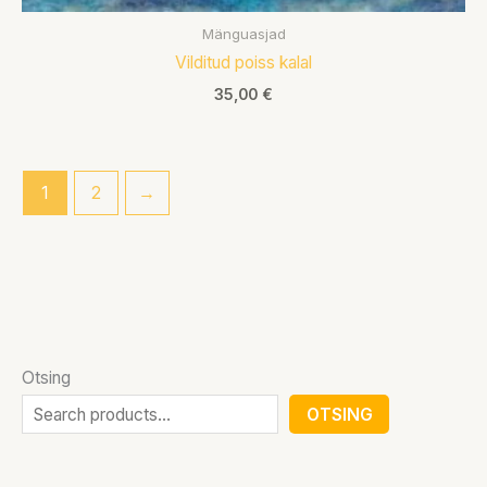
Mänguasjad
Vilditud poiss kalal
35,00
€
1
2
→
Otsing
OTSING