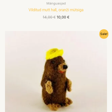
Mänguasjad
Vilditud mutt hall, oranži mütsiga
14,00
€
10,00
€
Algne
Praegune
Sale!
hind
hind
oli:
on:
14,00 €.
10,00 €.