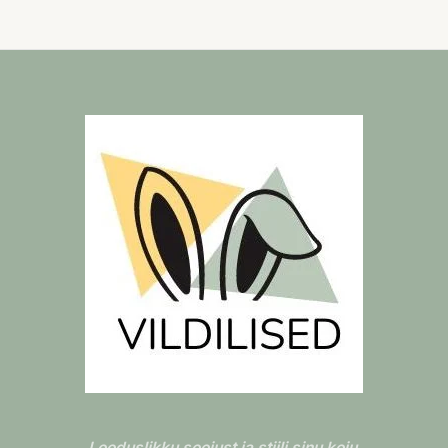
Looduslikku soojust ja stiili sinu koju
.