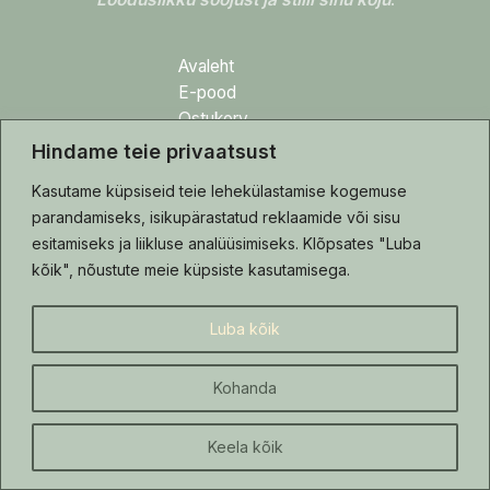
Avaleht
E-pood
Ostukorv
Kassa
Hindame teie privaatsust
Müügitingimused
Kasutame küpsiseid teie lehekülastamise kogemuse
Privaatsuspoliitika
parandamiseks, isikupärastatud reklaamide või sisu
Kiirteed
esitamiseks ja liikluse analüüsimiseks. Klõpsates "Luba
kõik", nõustute meie küpsiste kasutamisega.
Blogi
Tehtud tööd
Luba kõik
Hooldusjuhis
Kontakt
Kohanda
Keela kõik