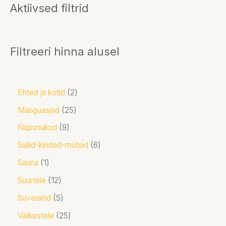
Aktiivsed filtrid
Filtreeri hinna alusel
Ehted ja kotid
2
Mänguasjad
25
Näpunukud
9
Sallid-kindad-mütsid
6
Sauna
1
Suurtele
12
Suveniirid
5
Väikestele
25