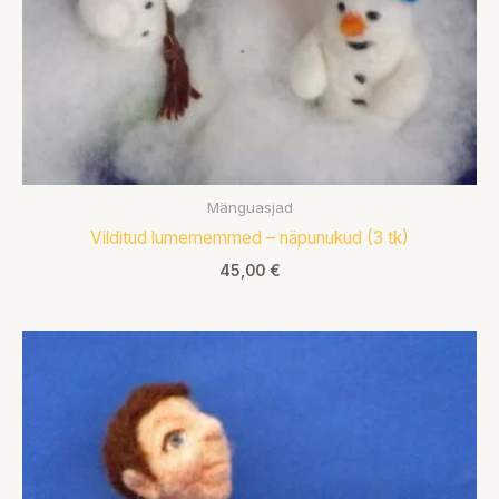
Mänguasjad
Vilditud lumememmed – näpunukud (3 tk)
45,00
€