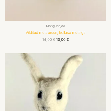
Mänguasjad
Vilditud mutt pruun, kollase mütsiga
14,00
€
10,00
€