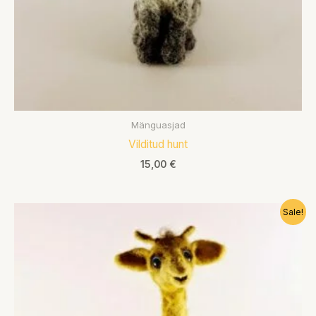
Mänguasjad
Vilditud hunt
15,00
€
Algne
Praegune
Sale!
hind
hind
oli:
on:
30,00 €.
25,00 €.