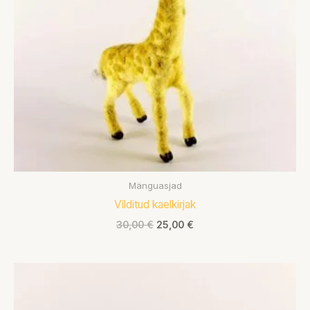
Mänguasjad
Vilditud kaelkirjak
30,00
€
25,00
€