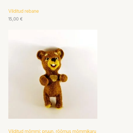
Vilditud rebane
15,00
€
Vilditud mõmmi: pruun, rõõmus mõmmikaru