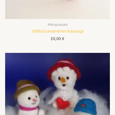
Mänguasjad
Vilditud lumememm kübaraga
20,00
€