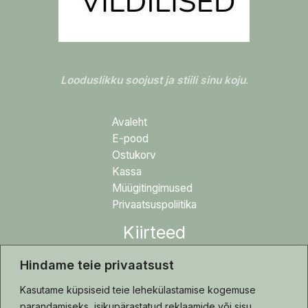
Looduslikku soojust ja stiili sinu koju
.
Avaleht
E-pood
Ostukorv
Kassa
Müügitingimused
Privaatsuspoliitika
Kiirteed
Hindame teie privaatsust
Blogi
Tehtud tööd
Kasutame küpsiseid teie lehekülastamise kogemuse
Hooldusjuhis
parandamiseks, isikupärastatud reklaamide või sisu