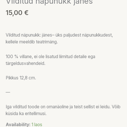
Vilditud näpunukk jänes
15,00
€
Vilditud näpunukk: jänes– üks paljudest näpunukkudest,
kellele meeldib teatrimäng.
100 % villane, ei ole lisatud liimitud detaile ega
tärgeldusvahendeid.
Pikkus 12,8 cm.
—
Iga vilditud toode on omanäoline ja teist sellist ei leidu. Võib
küsida ka eritellimusi.
Availability:
1 laos