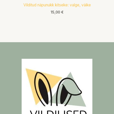
Vilditud näpunukk kitseke: valge, väike
15,00
€