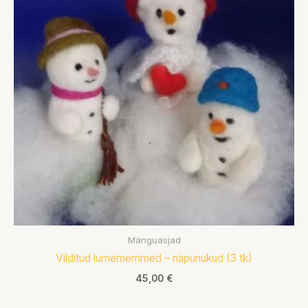
Mänguasjad
Vilditud lumememmed – näpunukud (3 tk)
45,00
€