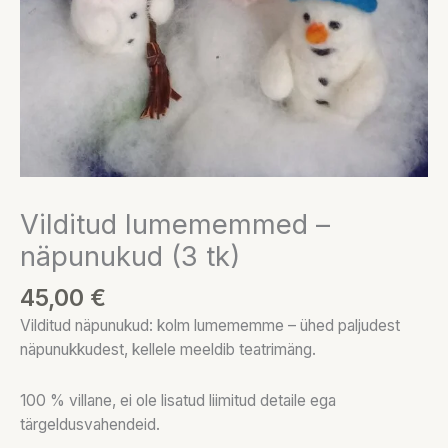
Vilditud lumememmed –
näpunukud (3 tk)
45,00
€
Vilditud näpunukud: kolm lumememme – ühed paljudest
näpunukkudest, kellele meeldib teatrimäng.
100 % villane, ei ole lisatud liimitud detaile ega
tärgeldusvahendeid.