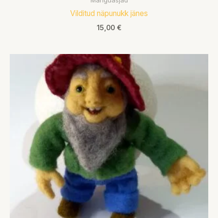
Mänguasjad
Vilditud näpunukk jänes
15,00
€