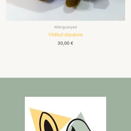
Mänguasjad
Vilditud ahjualune
30,00
€