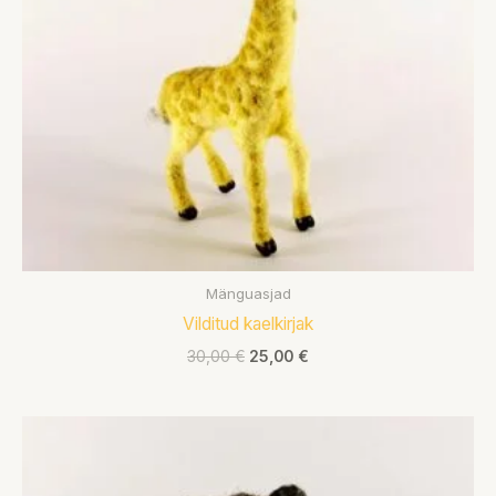
Mänguasjad
Vilditud kaelkirjak
30,00
€
25,00
€