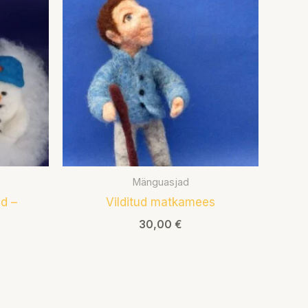
Mänguasjad
d –
Vilditud matkamees
30,00
€