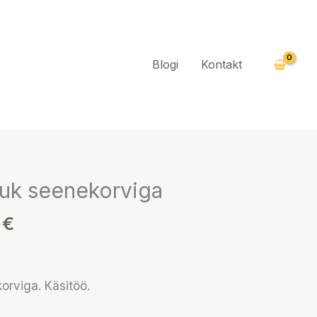
Blogi
Kontakt
Praegune
ruk seenekorviga
hind
0
€
on:
 €.
75,00 €.
orviga. Käsitöö.