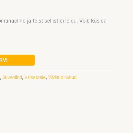
manäoline ja teist sellist ei leidu. Võib küsida
RVI
,
Suveniirid
,
Väikestele
,
Vilditud nukud