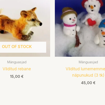
OUT OF STOCK
Mänguasjad
Mänguasjad
Vilditud rebane
Vilditud lumememme
näpunukud (3 tk)
15,00
€
45,00
€