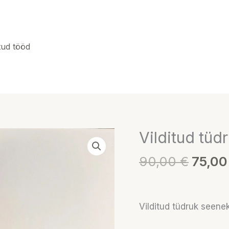
tud tööd
Algne
Vilditud tüd
Vilditud
hind
tüdruk
90,00
€
75,0
oli:
seenekorviga
90,00
kogus
Vilditud tüdruk seenek