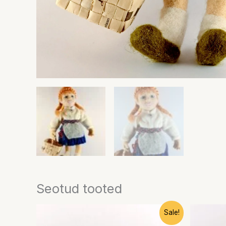
Seotud tooted
Algne
Praegune
Sale!
hind
hind