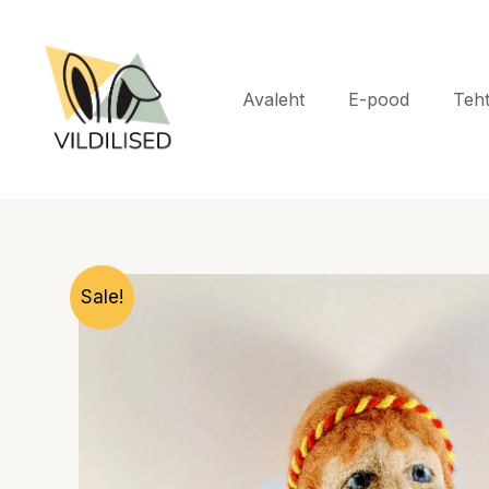
Skip
to
content
Avaleht
E-pood
Teh
Sale!