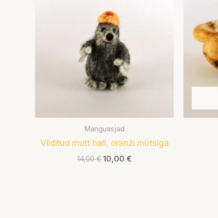
oli:
on:
14,00 €.
10,00 €.
Mänguasjad
Vilditud mutt hall, oranži mütsiga
14,00
€
10,00
€