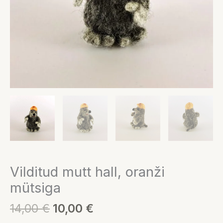
Vilditud mutt hall, oranži
mütsiga
14,00
€
10,00
€