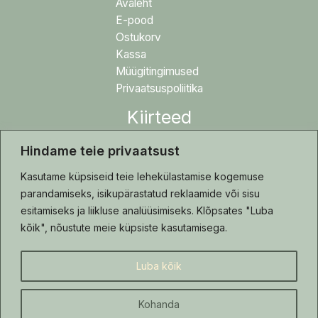
Avaleht
E-pood
Ostukorv
Kassa
Müügitingimused
Privaatsuspoliitika
Kiirteed
Hindame teie privaatsust
Blogi
Tehtud tööd
Kasutame küpsiseid teie lehekülastamise kogemuse
Hooldusjuhis
parandamiseks, isikupärastatud reklaamide või sisu
Kontakt
esitamiseks ja liikluse analüüsimiseks. Klõpsates "Luba
kõik", nõustute meie küpsiste kasutamisega.
Luba kõik
Copyright © 2026 | Vildilised.ee
Kohanda