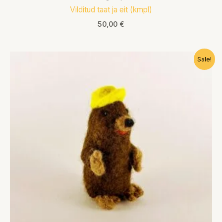
Vilditud taat ja eit (kmpl)
50,00
€
Algne
Praegune
Sale!
hind
hind
oli:
on:
14,00 €.
10,00 €.