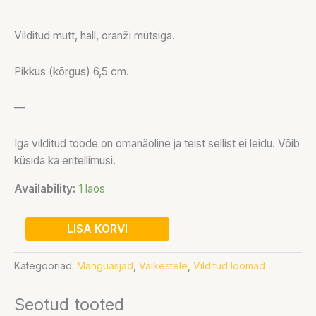
Vilditud mutt, hall, oranži mütsiga.
Pikkus (kõrgus) 6,5 cm.
—
Iga vilditud toode on omanäoline ja teist sellist ei leidu. Võib
küsida ka eritellimusi.
Availability:
1 laos
LISA KORVI
Kategooriad:
Mänguasjad
,
Väikestele
,
Vilditud loomad
Seotud tooted