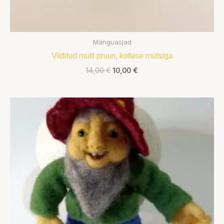
Mänguasjad
Vilditud mutt pruun, kollase mütsiga
14,00
€
10,00
€