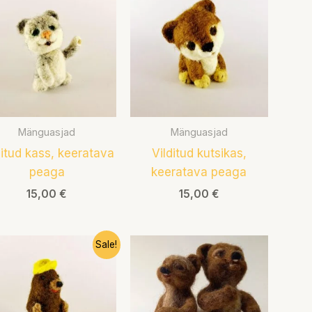
Mänguasjad
Mänguasjad
ditud kass, keeratava
Vilditud kutsikas,
peaga
keeratava peaga
15,00
€
15,00
€
Algne
Praegune
Sale!
hind
hind
oli:
on:
14,00 €.
10,00 €.