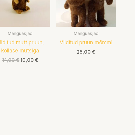
Mänguasjad
Mänguasjad
ilditud mutt pruun,
Vilditud pruun mõmmi
kollase mütsiga
25,00
€
14,00
€
10,00
€