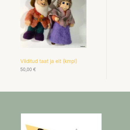
Vilditud taat ja eit (kmpl)
50,00
€