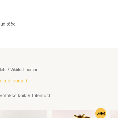
tud tööd
leht
/ Vilditud loomad
lditud loomad
vatakse kõik 9 tulemust
Algne
Praegune
Sale!
hind
hind