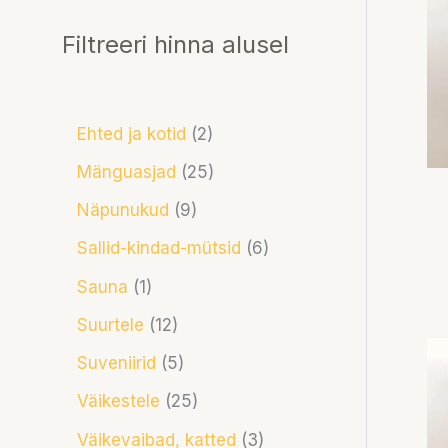
Filtreeri hinna alusel
Ehted ja kotid
2
Mänguasjad
25
Näpunukud
9
Sallid-kindad-mütsid
6
Sauna
1
Suurtele
12
Suveniirid
5
Väikestele
25
Väikevaibad, katted
3