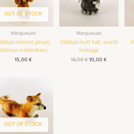
OUT OF STOCK
Mänguasjad
Mänguasjad
ilditud mõmmi: pruun,
Vilditud mutt hall, oranži
V
rõõmus mõmmikaru
mütsiga
15,00
€
14,00
€
10,00
€
OUT OF STOCK