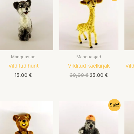
oli:
on:
30,00 €.
25,00 €.
Mänguasjad
Mänguasjad
Vilditud hunt
Vilditud kaelkirjak
Vil
15,00
€
30,00
€
25,00
€
Algne
Praegune
Sale!
hind
hind
oli:
on:
14,00 €.
10,00 €.