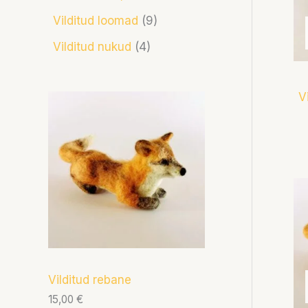
Vilditud loomad
9
Vilditud nukud
4
V
Vilditud rebane
15,00
€