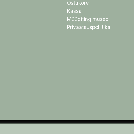
Ostukorv
Kassa
Müügitingimused
Privaatsuspoliitika