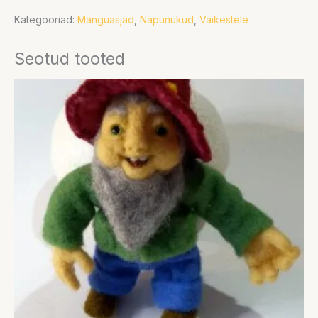
Kategooriad:
Mänguasjad
,
Näpunukud
,
Väikestele
Seotud tooted