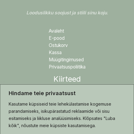
Looduslikku soojust ja stiili sinu koju
.
Avaleht
E-pood
Ostukorv
Kassa
Müügitingimused
Privaatsuspoliitika
Kiirteed
Hindame teie privaatsust
Blogi
Tehtud tööd
Kasutame küpsiseid teie lehekülastamise kogemuse
Hooldusjuhis
parandamiseks, isikupärastatud reklaamide või sisu
Kontakt
esitamiseks ja liikluse analüüsimiseks. Klõpsates "Luba
kõik", nõustute meie küpsiste kasutamisega.