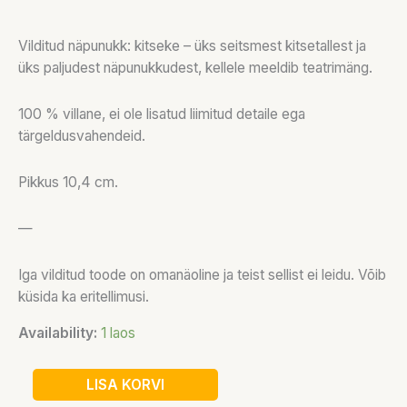
Vilditud näpunukk: kitseke – üks seitsmest kitsetallest ja
üks paljudest näpunukkudest, kellele meeldib teatrimäng.
100 % villane, ei ole lisatud liimitud detaile ega
tärgeldusvahendeid.
Pikkus 10,4 cm.
—
Iga vilditud toode on omanäoline ja teist sellist ei leidu. Võib
küsida ka eritellimusi.
Availability:
1 laos
LISA KORVI