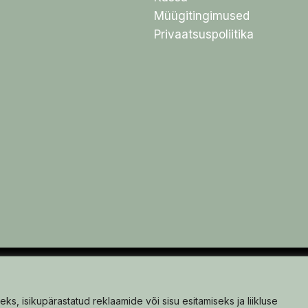
Müügitingimused
Privaatsuspoliitika
, isikupärastatud reklaamide või sisu esitamiseks ja liikluse