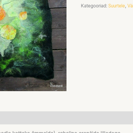
Kategooriad:
Suurtele
,
Vä