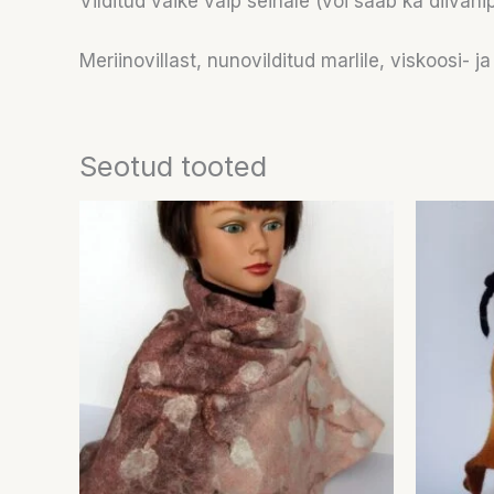
Vilditud väike vaip seinale (või saab ka diivan
Meriinovillast, nunovilditud marlile, viskoosi- j
Seotud tooted