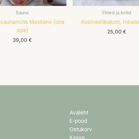
Sauna
Ehted ja kotid
d saunamüts Mesilane (one
Kosmeetikakott, rohelis
size)
25,00
€
39,00
€
Avaleht
E-pood
Ostukorv
Kassa