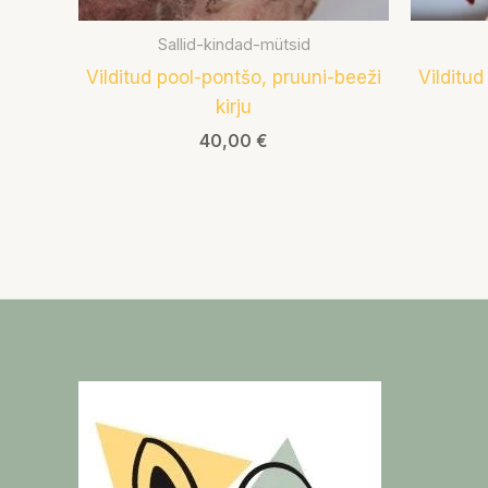
Sallid-kindad-mütsid
Vilditud pool-pontšo, pruuni-beeži
Vilditu
kirju
40,00
€