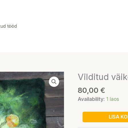
tud tööd
Vilditud väi
Vilditud
väike
80,00
€
vaip
oranžide
Availability:
1 laos
lilledega
kogus
LISA KO