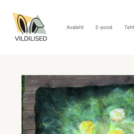
Skip
to
content
Avaleht
E-pood
Teh