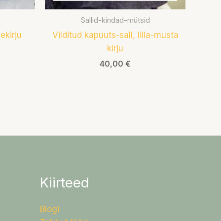
Sallid-kindad-mütsid
ekirju
Vilditud kapuuts-sall, lilla-musta
kirju
40,00
€
Kiirteed
Blogi