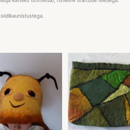
ipadja katteks õmmelda), roheline oranžide lilledega.
a siidikaunistustega.