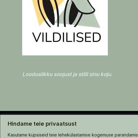
Looduslikku soojust ja stiili sinu koju
.
Copyright © 2026 | Vildilised.ee
Hindame teie privaatsust
Kasutame küpsiseid teie lehekülastamise kogemuse parandamiseks