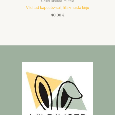
Sallid-kindad-mütsid
Vilditud kapuuts-sall, lilla-musta kirju
40,00
€