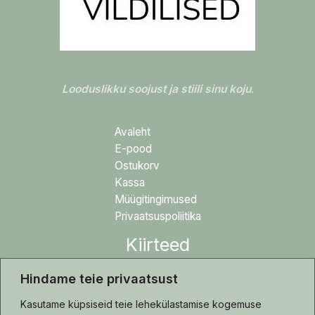
Looduslikku soojust ja stiili sinu koju
.
Avaleht
E-pood
Ostukorv
Kassa
Müügitingimused
Privaatsuspoliitika
Kiirteed
Hindame teie privaatsust
Blogi
Tehtud tööd
Kasutame küpsiseid teie lehekülastamise kogemuse
Hooldusjuhis