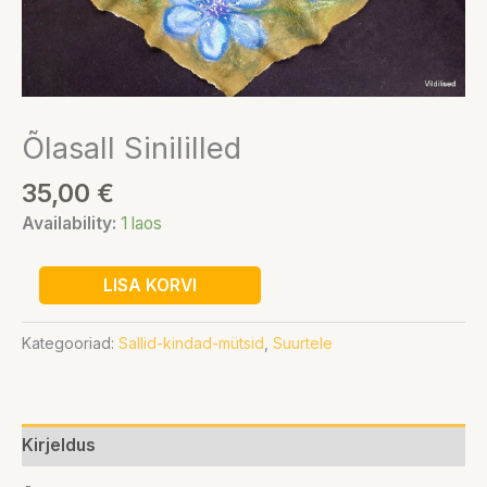
Õlasall Sinililled
35,00
€
Availability:
1 laos
LISA KORVI
Kategooriad:
Sallid-kindad-mütsid
,
Suurtele
Kirjeldus