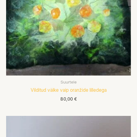
Suurtele
Vilditud väike vaip oranžide lilledega
80,00
€