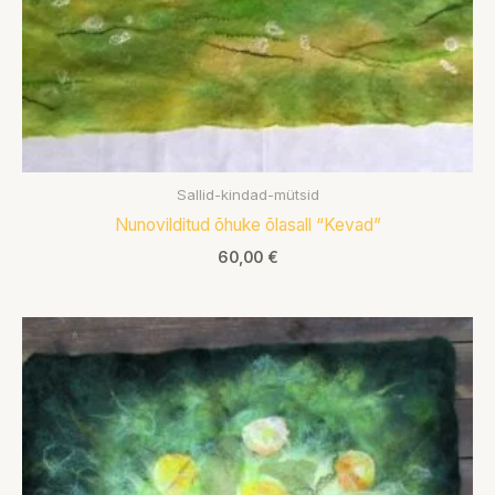
Sallid-kindad-mütsid
Nunovilditud õhuke õlasall “Kevad”
60,00
€