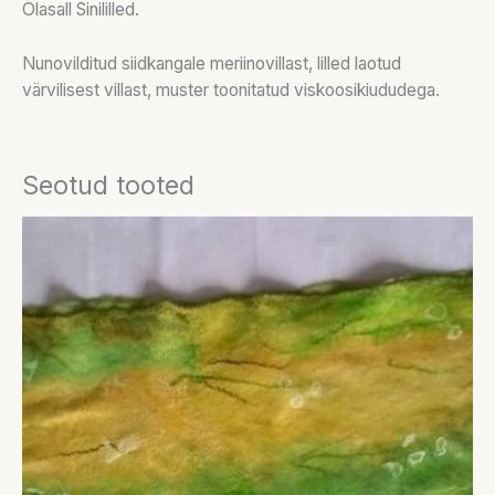
Õlasall Sinililled.
Nunovilditud siidkangale meriinovillast, lilled laotud
värvilisest villast, muster toonitatud viskoosikiududega.
Seotud tooted