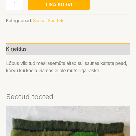
LISA KORVI
Kategooriad:
Sauna
,
Suurtele
Kirjeldus
Lõbus vilditud mesilasemüts aitab sul saunas kaitsta pead,
kõrvu kui kaela. Samas ei ole müts liiga raske.
Seotud tooted