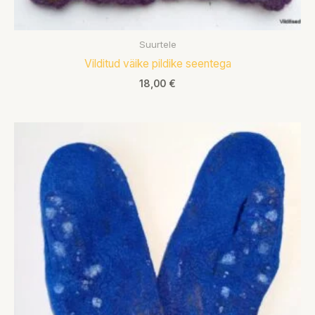
Suurtele
Vilditud väike pildike seentega
18,00
€