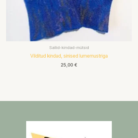
Sallid-kindad-mütsid
Vilditud kindad, sinised lumemustriga
25,00
€