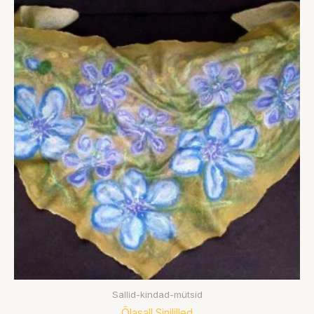
Sallid-kindad-mütsid
Õlasall Sinililled