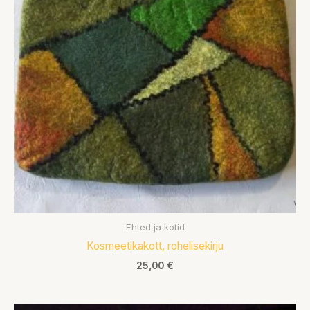
Ehted ja kotid
Kosmeetikakott, rohelisekirju
25,00
€